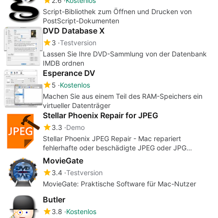
2.6
Kostenlos
Script-Bibliothek zum Öffnen und Drucken von
PostScript-Dokumenten
DVD Database X
3
Testversion
Lassen Sie Ihre DVD-Sammlung von der Datenbank
IMDB ordnen
Esperance DV
5
Kostenlos
Machen Sie aus einem Teil des RAM-Speichers ein
virtueller Datenträger
Stellar Phoenix Repair for JPEG
3.3
Demo
Stellar Phoenix JPEG Repair - Mac repariert
fehlerhafte oder beschädigte JPEG oder JPG
Bilddateien
MovieGate
3.4
Testversion
MovieGate: Praktische Software für Mac-Nutzer
Butler
3.8
Kostenlos