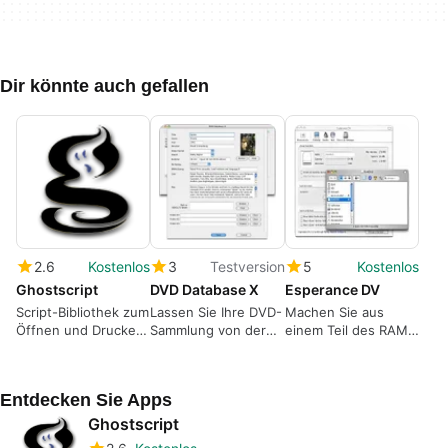
Dir könnte auch gefallen
2.6
Kostenlos
3
Testversion
5
Kostenlos
Ghostscript
DVD Database X
Esperance DV
Script-Bibliothek zum
Lassen Sie Ihre DVD-
Machen Sie aus
Öffnen und Drucken
Sammlung von der
einem Teil des RAM-
von PostScript-
Datenbank IMDB
Speichers ein
Dokumenten
ordnen
virtueller Datenträger
Entdecken Sie Apps
Ghostscript