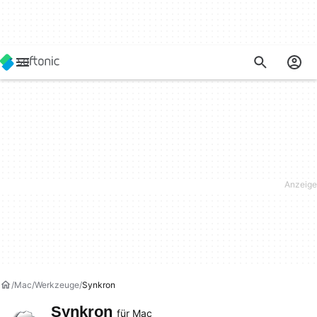
Mac
Werkzeuge
Synkron
Synkron
für Mac