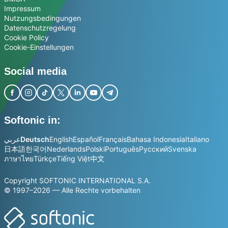
Impressum
Nutzungsbedingungen
Datenschutzregelung
Cookie Policy
Cookie-Einstellungen
Social media
Softonic in:
عربي
Deutsch
English
Español
Français
Bahasa Indonesia
Italiano
日本語
한국어
Nederlands
Polski
Português
Русский
Svenska
ภาษาไทย
Türkçe
Tiếng Việt
中文
Copyright SOFTONIC INTERNATIONAL S.A.
© 1997–2026 — Alle Rechte vorbehalten